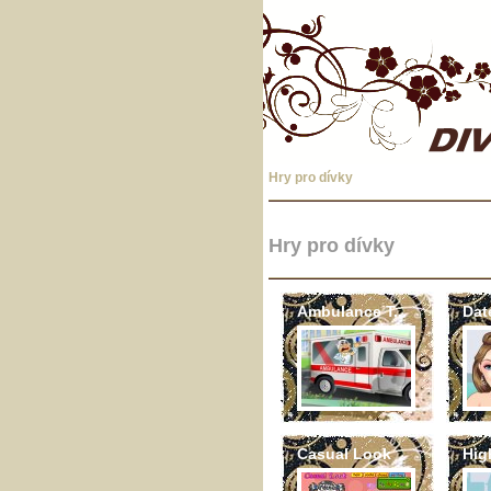
Hry pro dívky
Hry pro dívky
Ambulance T...
Dat
Casual Look
Hig