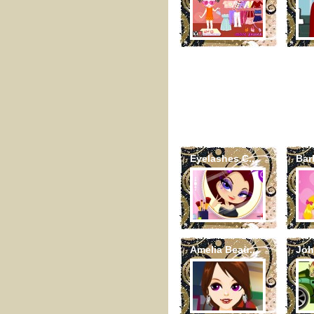
Eyelashes C...
Bar
Amelia Beau...
Joh