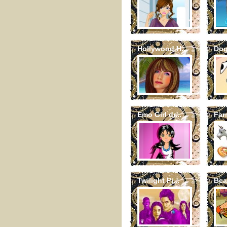
Hollywood H...
Dog
Emo Girl dr...
Far
Twilight Pi...
Bea