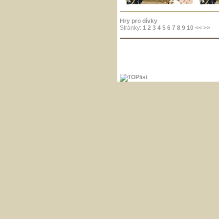
Hry pro dívky
Stránky:
1
2
3
4
5
6
7
8
9
10
<<
>>