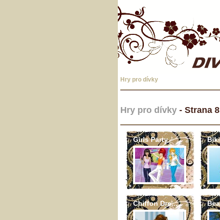
Hry pro dívky
Hry pro dívky
- Strana 8
Girls Party
Biki
Chiffon Dre...
Bea