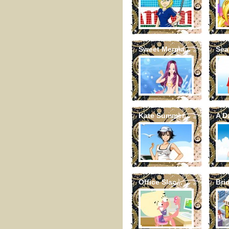
Sweet Merma...
Sea
Kate Summer...
A Da
Office Slac...
Bri