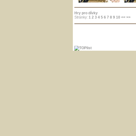
Hry pro dívky
Stránky:
1
2
3
4
5
6
7
8
9
10
<<
>>