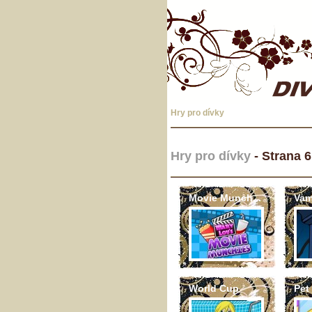
Hry pro dívky
Hry pro dívky
- Strana 6
Movie Munch...
Vam
World Cup
Pet 