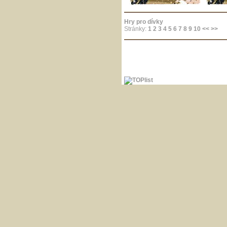
Hry pro dívky
Stránky:
1
2
3
4
5
6
7
8
9
10
<<
>>