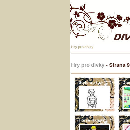
Hry pro dívky
Hry pro dívky
- Strana 9
Style up fo...
Dres
Horse Ranch...
Girl