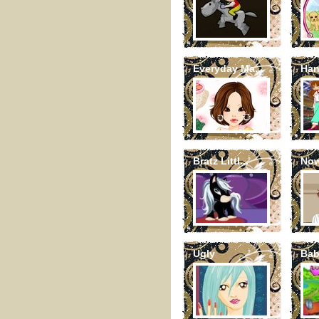
Everyday Ma...
Han
Bratz Littl...
No
Ugly
Bab