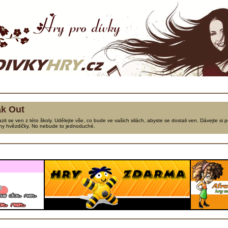
ak Out
zit se ven z této školy. Udělejte vše, co bude ve vašich silách, abyste se dostali ven. Dávejte si p
hny hvězdičky. No nebude to jednoduché.