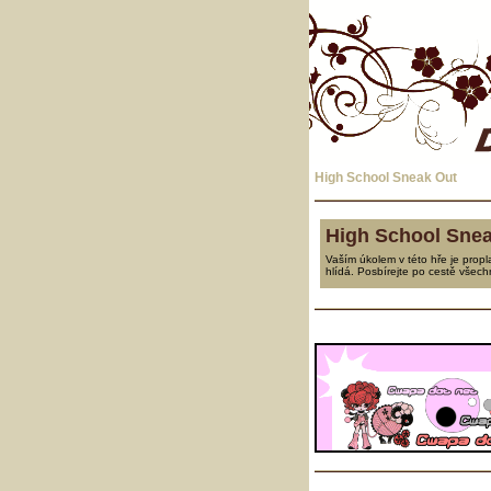
High School Sneak Out
High School Sne
Vaším úkolem v této hře je propla
hlídá. Posbírejte po cestě všec