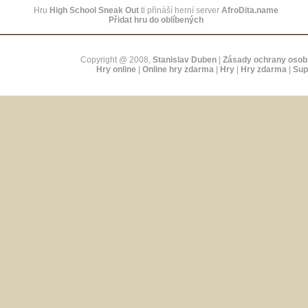
Hru
High School Sneak Out
ti přináší herní server
AfroDita.name
Přidat hru do oblíbených
Copyright @ 2008,
Stanislav Duben
|
Zásady ochrany osob
Hry online
|
Online hry zdarma
|
Hry
|
Hry zdarma
|
Sup