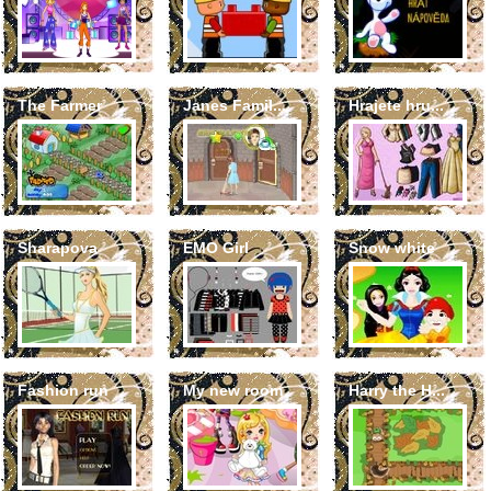
The Farmer
Janes Famil...
Hrajete hru...
Sharapova
EMO Girl
Snow white
Fashion run
My new room
Harry the H...