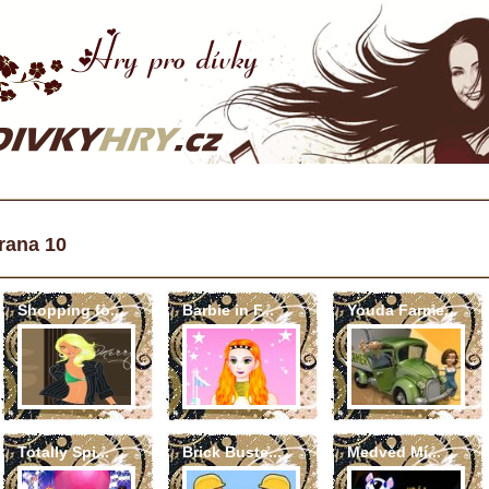
rana 10
Shopping fo...
Barbie in F...
Youda Farme...
Totally Spi...
Brick Buste...
Medvěd Mí...