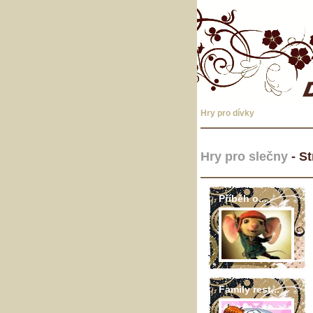
Hry pro dívky
Hry pro slečny
- St
Příběh o...
Family rest...