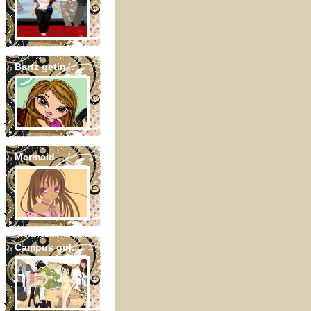
Bartz getin...
Mermaid
Campus girl...