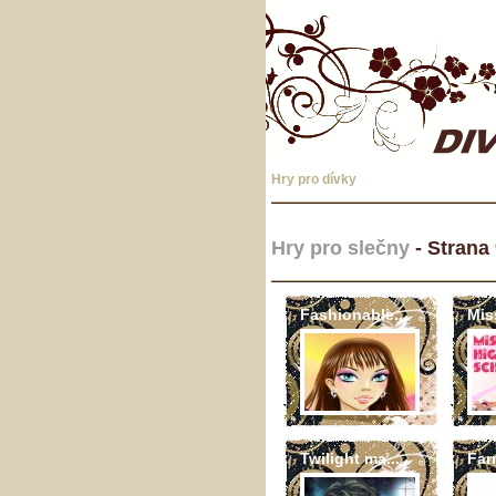
Hry pro dívky
Hry pro slečny
- Strana
Fashionable...
Mis
Twilight ma...
Far