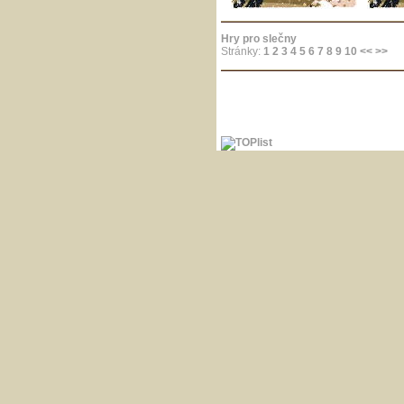
Hry pro slečny
Stránky:
1
2
3
4
5
6
7
8
9
10
<<
>>