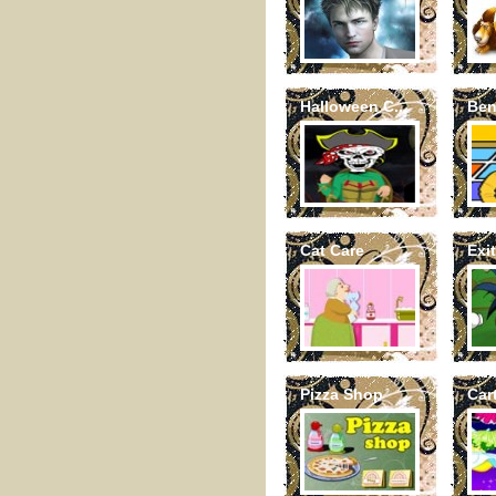
Halloween C...
Ben
Cat Care
Exi
Pizza Shop
Cart