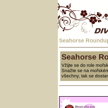
Seahorse Roundu
Seahorse R
Vžijte se do role mořs
Snažte se na mořském 
všechny, tak se dostane