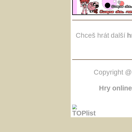
Chceš hrát další
h
Copyright @
Hry online