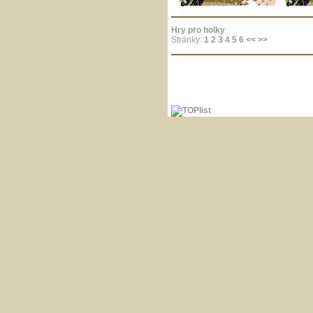
Hry pro holky
Stránky:
1
2
3
4
5
6
<<
>>