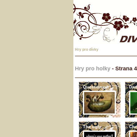
Hry pro dívky
Hry pro holky
- Strana 4
Questionaut
Dar
The ugly
Chr