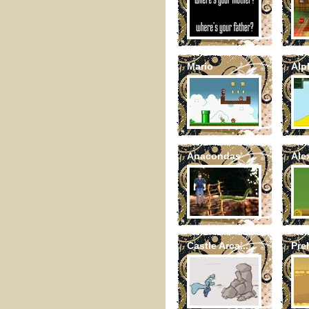
Mario
Alp
Anacondas
Alex
Castle Arca...
Pre