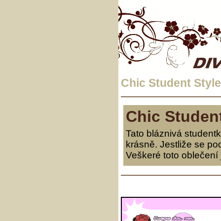
Chic Student Style
Chic Student
Tato bláznivá student
krásně. Jestliže se po
Veškeré toto oblečení 